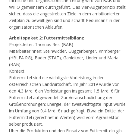
fachliche und organisatorische Leitung wird von BAB und
WIFO gemeinsam durchgeführt. Das Vier-Augenprinzip stellt
sicher, dass die angestrebten Ziele in dem ambitionierten
Zeitplan zu bewältigen sind und schafft Redundanz in den
organisatorischen Abläufen.
Arbeitspaket 2: Futtermittelbilanz
Projektleiter: Thomas Resl (BAB)
MitarbeiterInnen: Steinwidder, Guggenberger, Krimberger​
(HBLFA RG), Bader (STAT), Gahleitner, Linder und Maria
(BAB)
Kontext
Futtermittel sind die wichtigste Vorleistung in der
österreichischen Landwirtschaft. Im Jahr 2019 wurde von
den 4,3 Mrd. € an Vorleistungen insgesamt 1,5 Mrd. € für
Futtermittel aufgewendet. Zur Veranschaulichung der
Größenordnungen: Energie, der zweitwichtigste Input wurde
im Umfang von 0,4 Mrd. € nachgefragt. Etwa ein Drittel der
Futtermittel (gerechnet in Werten) wird vom Agrarsektor
selber produziert.
Über die Produktion und den Einsatz von Futtermitteln gibt