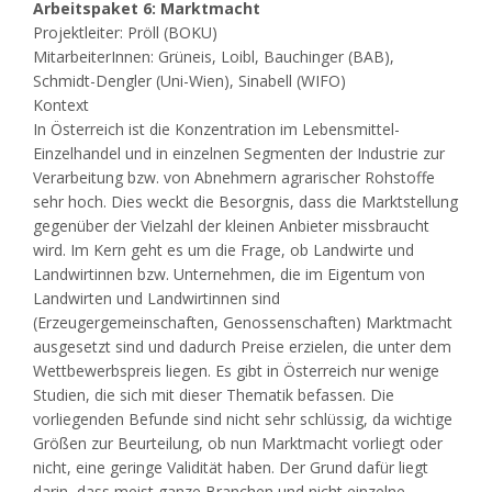
Arbeitspaket 6: Marktmacht
Projektleiter: Pröll (BOKU)
MitarbeiterInnen: Grüneis, Loibl, Bauchinger (BAB),
Schmidt-Dengler (Uni-Wien), Sinabell (WIFO)
Kontext
In Österreich ist die Konzentration im Lebensmittel-
Einzelhandel und in einzelnen Segmenten der Industrie zur
Verarbeitung bzw. von Abnehmern agrarischer Rohstoffe
sehr hoch. Dies weckt die Besorgnis, dass die Marktstellung
gegenüber der Vielzahl der kleinen Anbieter missbraucht
wird. Im Kern geht es um die Frage, ob Landwirte und
Landwirtinnen bzw. Unternehmen, die im Eigentum von
Landwirten und Landwirtinnen sind
(Erzeugergemeinschaften, Genossenschaften) Marktmacht
ausgesetzt sind und dadurch Preise erzielen, die unter dem
Wettbewerbspreis liegen. Es gibt in Österreich nur wenige
Studien, die sich mit dieser Thematik befassen. Die
vorliegenden Befunde sind nicht sehr schlüssig, da wichtige
Größen zur Beurteilung, ob nun Marktmacht vorliegt oder
nicht, eine geringe Validität haben. Der Grund dafür liegt
darin, dass meist ganze Branchen und nicht einzelne