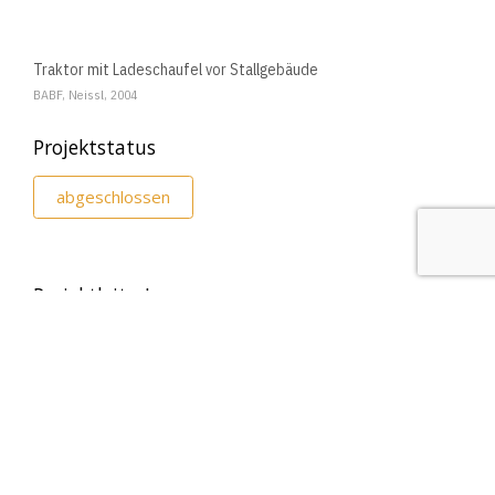
Traktor mit Ladeschaufel vor Stallgebäude
BABF, Neissl, 2004
Projektstatus
abgeschlossen
ProjektleiterIn
DI M.Sc. Thomas RESL
ehemalige MitarbeiterInnen
Team