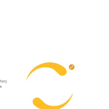
ften)
h