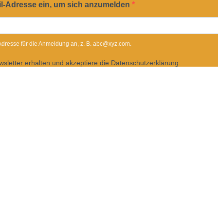
il-Adresse ein, um sich anzumelden
-Adresse für die Anmeldung an, z. B. abc@xyz.com.
sletter erhalten und akzeptiere die Datenschutzerklärung.
ederzeit über den Link in unserem Newsletter abbestellen.
Dietrichgasse 27
1030 Wien
+43 (1) 71100 - 637415