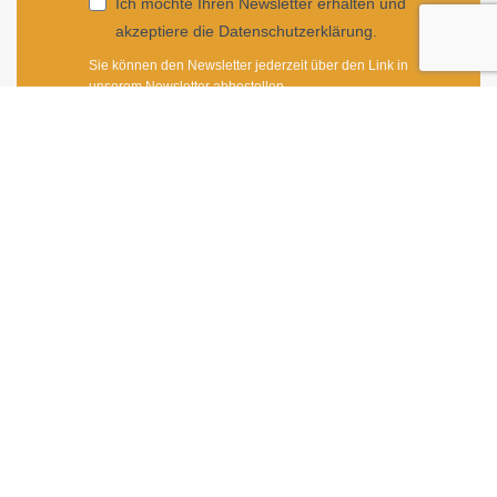
Ich möchte Ihren Newsletter erhalten und
akzeptiere die Datenschutzerklärung.
Sie können den Newsletter jederzeit über den Link in
unserem Newsletter abbestellen.
ANMELDEN
Impressum
|
Newsletter