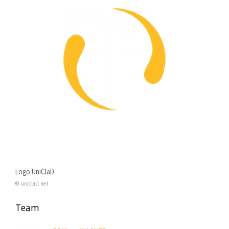
Logo UniClaD
© uniclad.net
Team