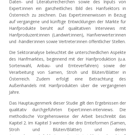
Daten- und Literaturrecherchen sowie des Inputs von
Expert:innen ein ganzheitliches Bild des Hanfsektors in
Österreich zu zeichnen. Das Expert:innenwissen in Bezug
auf vergangene und künftige Entwicklungen der Märkte für
Hanfprodukte beruht auf qualitativen Interviews mit
Hanfproduzent:innen (Landwirt:innen), Hanfverwerter:innen
und -händler:innen sowie Vertreter:innen öffentlicher Stellen.
Die Sektoranalyse beleuchtet die unterschiedlichen Aspekte
des Hanfmarktes, beginnend mit der Hanfproduktion (u.a.
Sortenwahl, Anbau- und Ernteverfahren) sowie der
Verarbeitung von Samen, Stroh und Blüten/Blätter in
Österreich. Zudem erfolgt eine Betrachtung des
Außenhandels mit Hanfprodukten über die vergangenen
Jahre.
Das Hauptaugenmerk dieser Studie gilt den Ergebnissen der
qualitativ durchgeführten Expert:innen-interviews. Die
methodische Vorgehensweise der Arbeit beschreibt das
Kapitel 2. Im Kapitel 3 werden die drei Ernteformen (Samen,
Stroh und Blüten/Blätter) und deren