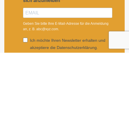
sich anzumelden
Geben Sie bitte Ihre E-Mail-Adresse für die Anmeldung
an, z. B. abc@xyz.com.
Ich möchte Ihren Newsletter erhalten und
akzeptiere die Datenschutzerklärung.
Sie können den Newsletter jederzeit über den Link in
unserem Newsletter abbestellen.
ANMELDEN