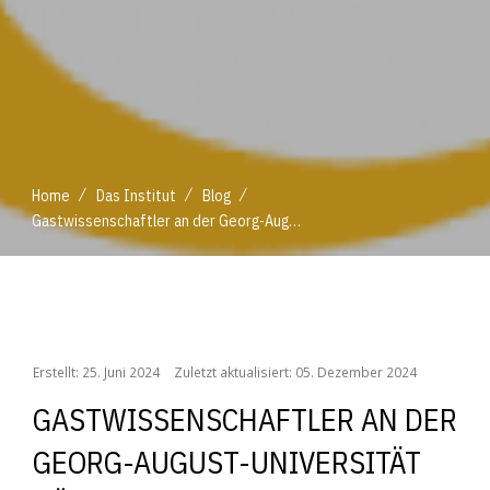
/
/
/
Home
Das Institut
Blog
Gastwissenschaftler an der Georg-August-Universität Göttingen
/
/
/
Home
Das Institut
Blog
Gastwissenschaftler an der Georg-August-Universität Göttingen
Erstellt: 25. Juni 2024
Zuletzt aktualisiert: 05. Dezember 2024
GASTWISSENSCHAFTLER AN DER
GEORG-AUGUST-UNIVERSITÄT