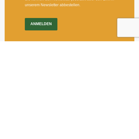
unserem Newsletter abbestellen.
ANMELDEN
Impressum
|
Newsletter
Dietrichgasse 27
1030 Wien