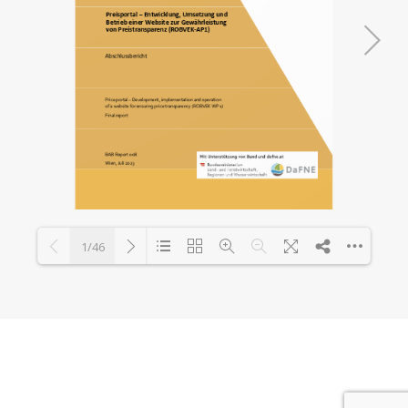
1/46
Loading PDF 76% ...