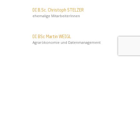
DI B.Sc. Christoph STELZER
ehemalige MitarbeiterInnen
DI BSc Martin WEIGL
Agrarökonomie und Datenmanagement
BEd. Astrid Reitter
Agrarökonomie und Datenmanagement
Initiator
Österreich
Bundesministerium für Land- und Forstwirtschaft, Klima-
und Umweltschutz, Regionen und Wasserwirtschaft
(BMLUK)