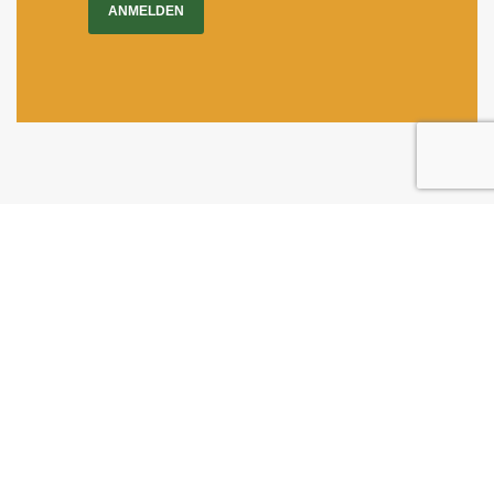
ANMELDEN
Impressum
|
Newsletter
Dietrichgasse 27
1030 Wien
+43 (1) 71100 - 637415
office@bab.gv.at