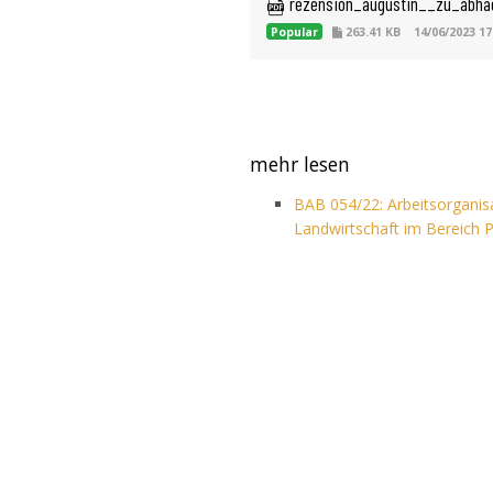
 rezension_augustin__zu_abhae
Popular
263.41 KB
14/06/2023 17
mehr lesen
BAB 054/22: Arbeitsorganisa
Landwirtschaft im Bereich 