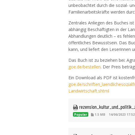
unbeobachtet durch die sozial- u
Familienarbeitskräfte werden durc
Zentrales Anliegen des Buches ist 
abhängig Beschäftigten in der Land
Abhandlungen deutlich – es fehle
öffentliches Bewusstsein. Das Buch
kann, und liefert den Leserinnen u
Das Buch ist zu beziehen bei: Agra
goe.de/bestellen
. Der Preis beträ
Ein Download als PDF ist kostenfr
goe.de/schriften_laendlichesozial
Landwirtschaft.shtml
 rezension_kultur_und_politik
Popular
1.5 MB
14/06/2023 17:52