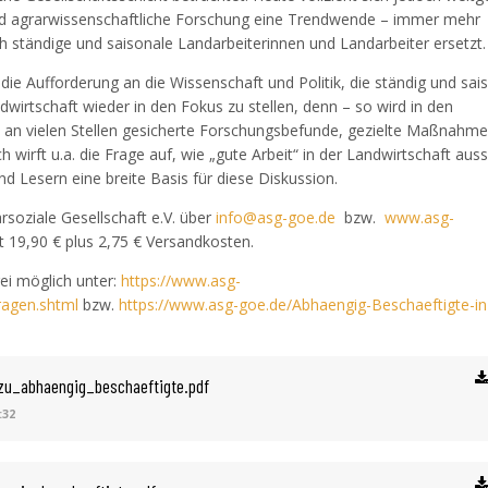
nd agrarwissenschaftliche Forschung eine Trendwende – immer mehr
h ständige und saisonale Landarbeiterinnen und Landarbeiter ersetzt.
die Aufforderung an die Wissenschaft und Politik, die ständig und sai
wirtschaft wieder in den Fokus zu stellen, denn – so wird in den
n an vielen Stellen gesicherte Forschungsbefunde, gezielte Maßnahm
 wirft u.a. die Frage auf, wie „gute Arbeit“ in der Landwirtschaft aus
nd Lesern eine breite Basis für diese Diskussion.
rsoziale Gesellschaft e.V. über
info@asg-goe.de
bzw.
www.asg-
gt 19,90 € plus 2,75 € Versandkosten.
ei möglich unter:
https://www.asg-
fragen.shtml
bzw.
https://www.asg-goe.de/Abhaengig-Beschaeftigte-in
_zu_abhaengig_beschaeftigte.pdf
:32