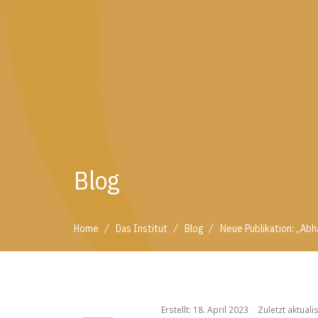
Blog
/
/
/
Home
Das Institut
Blog
Neue Publikation: „Abh
/
/
/
Home
Das Institut
Blog
Neue Publikation: „A
Erstellt: 18. April 2023
Zuletzt aktualis