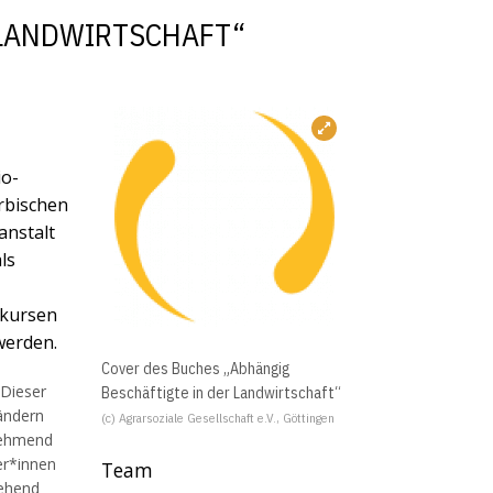
 LANDWIRTSCHAFT“
io-
rbischen
anstalt
ls
skursen
werden.
Cover des Buches „Abhängig
 Dieser
Beschäftigte in der Landwirtschaft“
ändern
(c) Agrarsoziale Gesellschaft e.V., Göttingen
unehmend
er*innen
Team
gehend