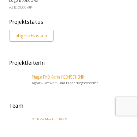
Logo BIOECO-UP
(c) BIOECO-UP
Projektstatus
abgeschlossen
ProjektleiterIn
Mag.a PhD Karin HEINSCHINK
Agrar-, Umwelt- und Ernährungssysteme
Team
DI BSc Martin WEIGL
Agrarökonomie und Datenmanagement