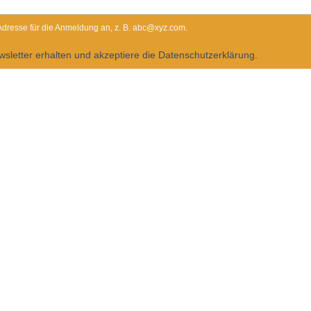
-Adresse für die Anmeldung an, z. B. abc@xyz.com.
sletter erhalten und akzeptiere die Datenschutzerklärung.
ederzeit über den Link in unserem Newsletter abbestellen.
Dietrichgasse 27
1030 Wien
+43 (1) 71100 - 637415
office@bab.gv.at