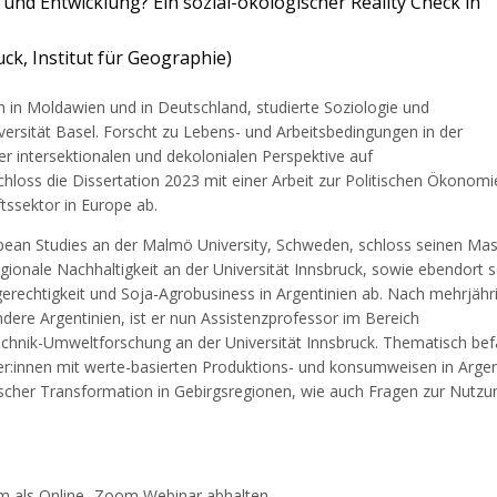
und Entwicklung? Ein sozial-ökologischer Reality Check in
uck, Institut für Geographie)
 in Moldawien und in Deutschland, studierte Soziologie und
ersität Basel. Forscht zu Lebens- und Arbeitsbedingungen in der
er intersektionalen und dekolonialen Perspektive auf
chloss die Dissertation 2023 mit einer Arbeit zur Politischen Ökonomi
tssektor in Europe ab.
pean Studies an der Malmö University, Schweden, schloss seinen Mas
ionale Nachhaltigkeit an der Universität Innsbruck, sowie ebendort s
echtigkeit und Soja-Agrobusiness in Argentinien ab. Nach mehrjähr
dere Argentinien, ist er nun Assistenzprofessor im Bereich
nik-Umweltforschung an der Universität Innsbruck. Thematisch be
ter:innen mit werte-basierten Produktions- und konsumweisen in Argen
ischer Transformation in Gebirgsregionen, wie auch Fragen zur Nutzu
m als Online- Zoom Webinar abhalten.