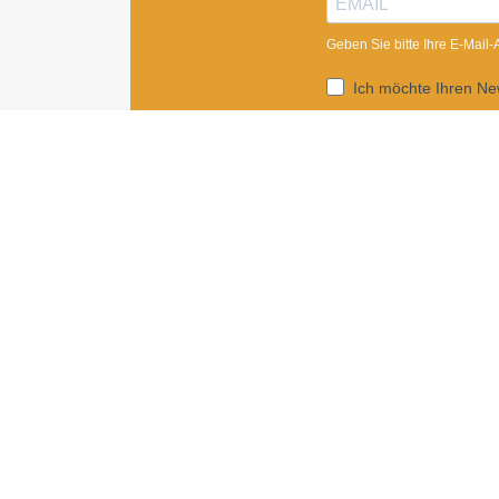
Geben Sie bitte Ihre E-Mail
Ich möchte Ihren New
Sie können den Newsletter j
ANMELDEN
Impressum
|
Newsletter