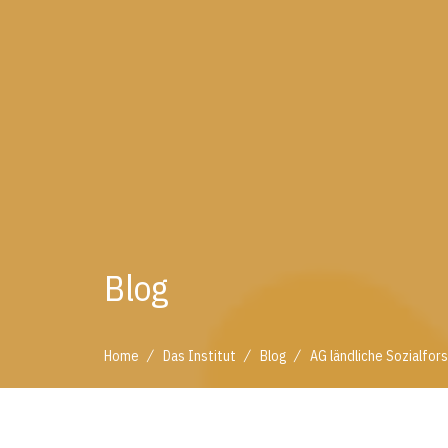
Blog
/
/
/
Home
Das Institut
Blog
AG ländliche Sozialfors
/
/
/
Home
Das Institut
Blog
AG ländliche Sozialfo