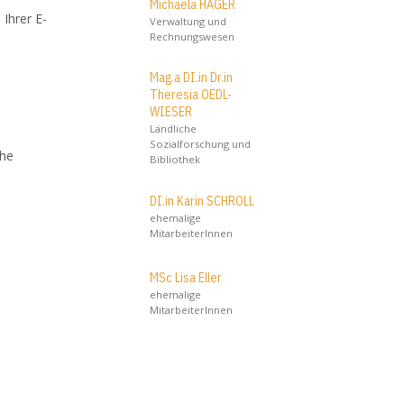
Michaela HAGER
Ihrer E-
Verwaltung und
Rechnungswesen
Mag.a DI.in Dr.in
Theresia OEDL-
WIESER
Ländliche
Sozialforschung und
che
Bibliothek
DI.in Karin SCHROLL
ehemalige
MitarbeiterInnen
MSc Lisa Eller
ehemalige
MitarbeiterInnen