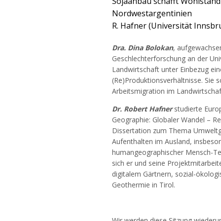
Sojaanbau schafft Wohlstand 
Nordwestargentinien
R. Hafner (Universität Innsbr
Dra. Dina Bolokan
, aufgewachsen
Geschlechterforschung an der Univ
Landwirtschaft unter Einbezug ein
(Re)Produktionsverhältnisse. Sie s
Arbeitsmigration im Landwirtschaf
Dr. Robert Hafner
studierte Euro
Geographie: Globaler Wandel – Reg
Dissertation zum Thema Umweltger
Aufenthalten im Ausland, insbeson
humangeographischer Mensch-Tech
sich er und seine Projektmitarbei
digitalem Gärtnern, sozial-ökolog
Geothermie in Tirol.
Wir werden diese Sitzung wiederu