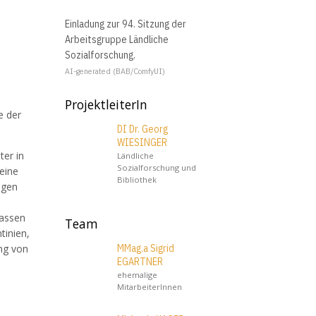
Einladung zur 94. Sitzung der
Arbeitsgruppe Ländliche
Sozialforschung.
AI-generated (BAB/ComfyUI)
ProjektleiterIn
e der
DI Dr. Georg
WIESINGER
ter in
Ländliche
Sozialforschung und
eine
Bibliothek
igen
fassen
Team
tinien,
MMag.a Sigrid
ng von
EGARTNER
ehemalige
MitarbeiterInnen