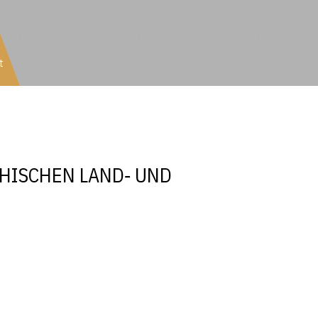
t
aft
HISCHEN LAND‐ UND