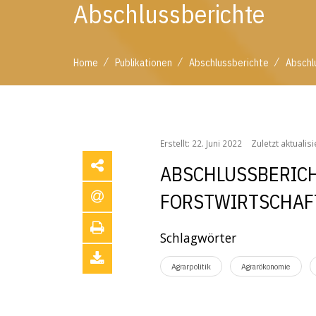
Abschlussberichte
/
/
/
Home
Publikationen
Abschlussberichte
Abschl
/
/
/
Home
Publikationen
Abschlussberichte
Absc
Erstellt: 22. Juni 2022
Zuletzt aktualis
ABSCHLUSSBERICH
FORSTWIRTSCHAF
Schlagwörter
Agrarpolitik
Agrarökonomie