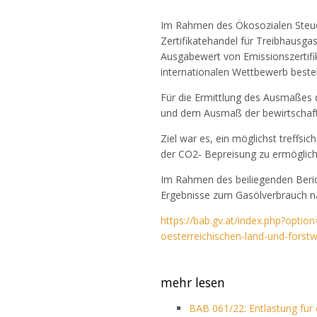
Im Rahmen des Ökosozialen Steuer
Zertifikatehandel für Treibhausga
Ausgabewert von Emissionszertifik
internationalen Wettbewerb best
Für die Ermittlung des Ausmaßes d
und dem Ausmaß der bewirtschaf
Ziel war es, ein möglichst treffs
der CO2‐ Bepreisung zu ermöglich
Im Rahmen des beiliegenden Beri
Ergebnisse zum Gasölverbrauch na
https://bab.gv.at/index.php?opti
oesterreichischen-land-und-fors
mehr lesen
BAB 061/22: Entlastung für