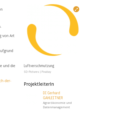
en
h
.
g von Art
aufgrund
e und die
Luftverschmutzung
SD-Pictures | Pixabay
ch-der-
ProjektleiterIn
DI Gerhard
GAHLEITNER
Agrarökonomie und
Datenmanagement