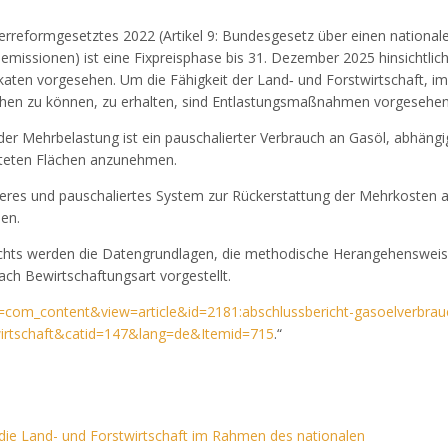
reformgesetztes 2022 (Artikel 9: Bundesgesetz über einen national
semissionen) ist eine Fixpreisphase bis 31. Dezember 2025 hinsichtlic
aten vorgesehen. Um die Fähigkeit der Land‐ und Forstwirtschaft, im
ehen zu können, zu erhalten, sind Entlastungsmaßnahmen vorgesehen
er Mehrbelastung ist ein pauschalierter Verbrauch an Gasöl, abhängi
teten Flächen anzunehmen.
icheres und pauschaliertes System zur Rückerstattung der Mehrkosten 
en.
chts werden die Datengrundlagen, die methodische Herangehensweis
ch Bewirtschaftungsart vorgestellt.
on=com_content&view=article&id=2181:abschlussbericht-gasoelverbrau
twirtschaft&catid=147&lang=de&Itemid=715
.“
 die Land- und Forstwirtschaft im Rahmen des nationalen