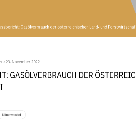
ussbericht: Gasölverbrauch der österreichischen Land‐ und Forstwirtschaf
hlussbericht: Gasölverbrauch der österreichischen Land‐ und Forstwirtsch
iert: 23. November 2022
T: GASÖLVERBRAUCH DER ÖSTERREIC
T
Klimawandel