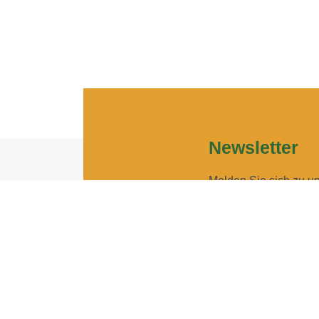
Newsletter
Melden Sie sich zu u
Geben Sie Ihre E-Ma
Geben Sie bitte Ihre E-Mail
Ich möchte Ihren New
Sie können den Newsletter j