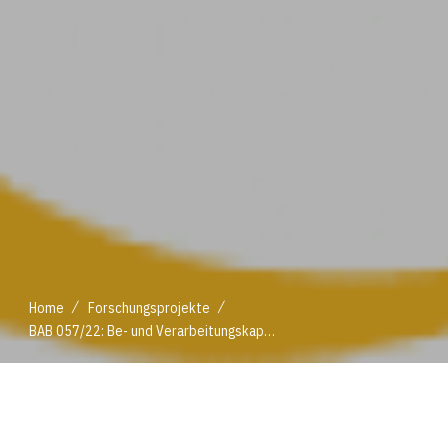
/
/
Home
Forschungsprojekte
BAB 057/22: Be- und Verarbeitungskapazitäten von Ölsaaten und Eiweißpflanzen in Österreich
/
/
Home
Forschungsprojekte
BAB 057/22: Be- und Verarbeitungskapazitäten von Ölsaaten und Eiweißpflanzen in Österreich