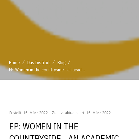
/
/
/
Home
Das Institut
Blog
EP: Women in the countryside - an academic and a farmer’s perspective
/
/
/
Home
Das Institut
Blog
EP: Women in the countryside - an academic and a farmer’s perspective
Erstellt: 15. März 2022
Zuletzt aktualisiert: 15. März 2022
EP: WOMEN IN THE
COUNTRYSIDE - AN ACADEMIC