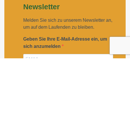
Newsletter
Melden Sie sich zu unserem Newsletter an,
um auf dem Laufenden zu bleiben.
Geben Sie Ihre E-Mail-Adresse ein, um
sich anzumelden
Geben Sie bitte Ihre E-Mail-Adresse für die Anmeldung
an, z. B. abc@xyz.com.
Ich möchte Ihren Newsletter erhalten und
akzeptiere die Datenschutzerklärung.
Sie können den Newsletter jederzeit über den Link in
unserem Newsletter abbestellen.
ANMELDEN