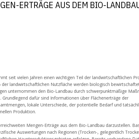
NGEN-ERTRÄGE AUS DEM BIO-LANDBA
mt seit vielen Jahren einen wichtigen Teil der landwirtschaftlichen P
% der landwirtschaftlichen Nutzfläche werden biologisch bewirtschaftet
gen unternommen den Bio-Landbau durch schwerpunktmäßige Ma
. Grundlegend dafür sind Informationen über Flächenerträge der
amtmengen, lokale Unterschiede, der potentielle Bedarf und tatsächl
nellen Produktion.
sterreichweiten Mengen-Erträge aus dem Bio-Landbau darzustellen. Ba
ezifische Auswertungen nach Regionen (Trocken-, gelegentlich Trock
haftlichen Hauptproduktionsgebieten erfolgen. Bereits vorhandene Da