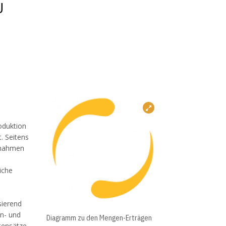
U
roduktion
. Seitens
ßnahmen
iche
sierend
en- und
Diagramm zu den Mengen-Erträgen
tensätze