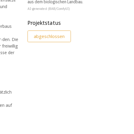
aus dem biologischen Landbau.
 und
AI-generated (BAB/ComfyUI)
Projektstatus
erbaus
abgeschlossen
-den. Die
reiwillig
sse der
tzlich
en auf