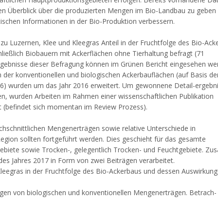
nen Überblick über die produzierten Mengen im Bio-Landbau zu geben
stischen Informationen in der Bio-Produktion verbessern.
u Luzernen, Klee und Kleegras Anteil in der Fruchtfolge des Bio-Ack
ießlich Biobauern mit Ackerflächen ohne Tierhaltung befragt (71
gebnisse dieser Befragung können im Grünen Bericht eingesehen wer
der konventionellen und biologischen Ackerbauflächen (auf Basis der f
6) wurden um das Jahr 2016 erweitert. Um gewonnene Detail-ergebni
en, wurden Arbeiten im Rahmen einer wissenschaftlichen Publikation
ht (befindet sich momentan im Review Prozess).
hschnittlichen Mengenerträgen sowie relative Unterschiede in
gion sollten fortgeführt werden. Dies geschieht für das gesamte
biete sowie Trocken-, gelegentlich Trocken- und Feuchtgebiete. Zusä
s Jahres 2017 in Form von zwei Beiträgen verarbeitet.
Kleegras in der Fruchtfolge des Bio-Ackerbaus und dessen Auswirkung
ungen von biologischen und konventionellen Mengenerträgen. Betrach-