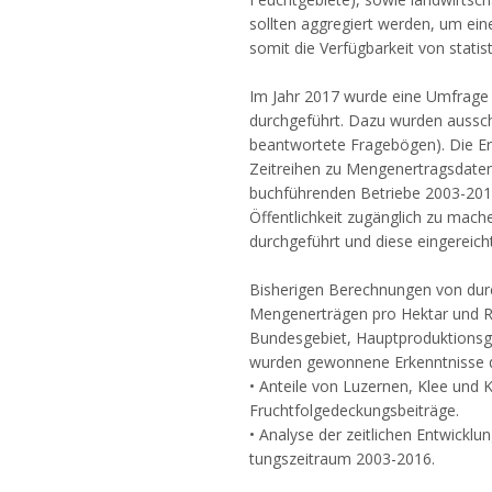
sollten aggregiert werden, um ei
somit die Verfügbarkeit von stati
Im Jahr 2017 wurde eine Umfrage z
durchgeführt. Dazu wurden ausschl
beantwortete Fragebögen). Die Er
Zeitreihen zu Mengenertragsdaten 
buchführenden Betriebe 2003-201
Öffentlichkeit zugänglich zu mach
durchgeführt und diese eingereic
Bisherigen Berechnungen von durc
Mengenerträgen pro Hektar und Re
Bundesgebiet, Hauptproduktionsge
wurden gewonnene Erkenntnisse de
• Anteile von Luzernen, Klee und 
Fruchtfolgedeckungsbeiträge.
• Analyse der zeitlichen Entwickl
tungszeitraum 2003-2016.