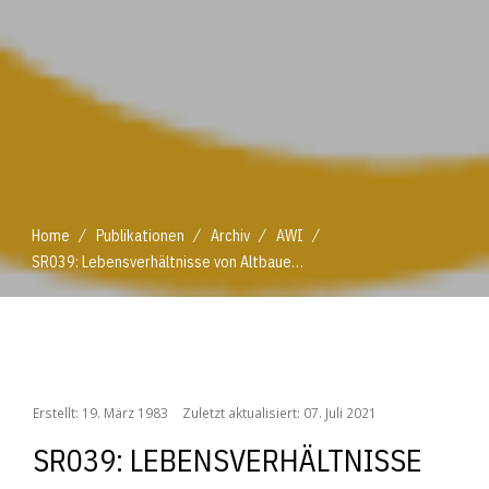
/
/
/
/
Home
Publikationen
Archiv
AWI
SR039: Lebensverhältnisse von Altbauern und Altbäuerinnen
/
/
/
/
Home
Publikationen
Archiv
AWI
SR039: Lebensverhältnisse von Altbauern und Altbäuerinnen
Erstellt: 19. März 1983
Zuletzt aktualisiert: 07. Juli 2021
SR039: LEBENSVERHÄLTNISSE