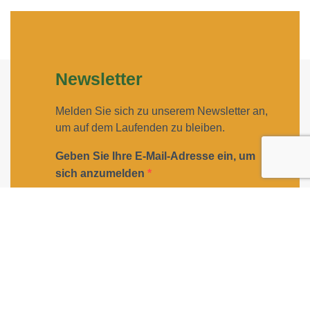
Newsletter
Melden Sie sich zu unserem Newsletter an,
um auf dem Laufenden zu bleiben.
Geben Sie Ihre E-Mail-Adresse ein, um
sich anzumelden
Geben Sie bitte Ihre E-Mail-Adresse für die Anmeldung
an, z. B. abc@xyz.com.
Ich möchte Ihren Newsletter erhalten und
akzeptiere die Datenschutzerklärung.
Sie können den Newsletter jederzeit über den Link in