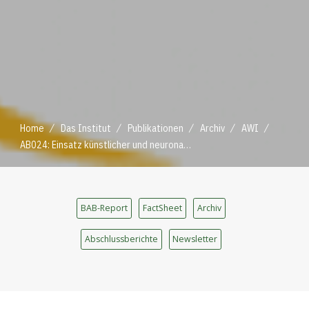
/
/
/
/
/
Home
Das Institut
Publikationen
Archiv
AWI
AB024: Einsatz künstlicher und neuronaler Netze zur Extra- und Interpolation von Zeitreihen
BAB-Report
FactSheet
Archiv
Abschlussberichte
Newsletter
/
/
/
/
/
Home
Das Institut
Publikationen
Archiv
AWI