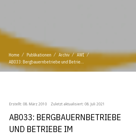
/
/
/
/
Home
Publikationen
Archiv
AWI
AB033: Bergbauernbetriebe und Betriebe im benachteiligten Gebiet in Oberösterreich - Entwicklungen und ökonomische Perspektiven
/
/
/
/
Home
Publikationen
Archiv
AWI
AB033: Bergbauernbetriebe und Betriebe im benachteiligten Gebiet in Oberösterreich - Entwicklungen und ökonomische Perspektiven
Erstellt: 08. März 2010
Zuletzt aktualisiert: 08. Juli 2021
AB033: BERGBAUERNBETRIEBE
UND BETRIEBE IM