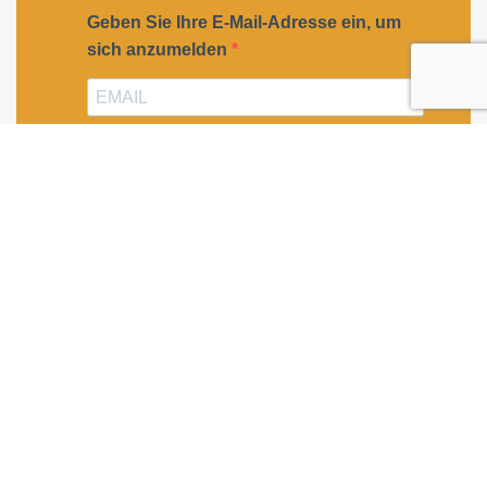
Geben Sie Ihre E-Mail-Adresse ein, um
sich anzumelden
Geben Sie bitte Ihre E-Mail-Adresse für die Anmeldung
an, z. B. abc@xyz.com.
Ich möchte Ihren Newsletter erhalten und
akzeptiere die Datenschutzerklärung.
Sie können den Newsletter jederzeit über den Link in
unserem Newsletter abbestellen.
ANMELDEN