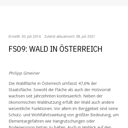
/
/
/
/
/
Home
Das Institut
Publikationen
Archiv
BABF
FS09: Wald in Österreich
Erstellt: 30. Juli 2014
Zuletzt aktualisiert: 08. Juli 2021
FS09: WALD IN ÖSTERREICH
Philipp Gmeiner
Die Waldfläche in Österreich umfasst 47,6% der
Staatsfläche. Sowohl die Fläche als auch der Holzvorrat
wachsen seit Jahrzehnten kontinuierlich. Neben der
ökonomischen Waldnutzung erfüllt der Wald auch andere
wesentliche Funktionen. Vor allem im Berggebiet sind seine
Schutz‐ und Wohlfahrtswirkung von größter Bedeutung, um
Elementargefahren wie Hangrutschungen oder
Bodenerosion hintan zu halten. Auch in Hinblick auf den