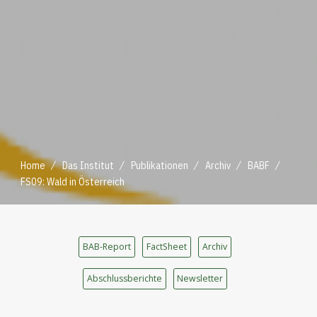
/
/
/
/
/
Home
Das Institut
Publikationen
Archiv
BABF
FS09: Wald in Österreich
BAB-Report
FactSheet
Archiv
Abschlussberichte
Newsletter