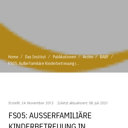
/
/
/
/
/
Home
Das Institut
Publikationen
Archiv
BABF
FS05: Außerfamiliäre Kinderbetreuung in ländlichen Regionen
/
/
/
/
/
Home
Das Institut
Publikationen
Archiv
BABF
FS05: Außerfamiliäre Kinderbetreuung in ländlichen Regionen
Erstellt: 24. November 2013
Zuletzt aktualisiert: 08. Juli 2021
FS05: AUSSERFAMILIÄRE K
INDERBETREUUNG IN L