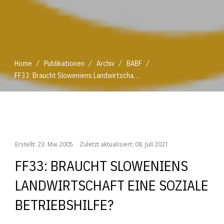
/
/
/
/
Home
Publikationen
Archiv
BABF
FF33: Braucht Sloweniens Landwirtschaft eine Soziale Betriebshilfe?
/
/
/
/
Home
Publikationen
Archiv
BABF
FF33: Braucht Sloweniens Landwirtschaft eine Soziale Betriebshilfe?
Erstellt: 23. Mai 2005
Zuletzt aktualisiert: 08. Juli 2021
FF33: BRAUCHT SLOWENIENS
LANDWIRTSCHAFT EINE SOZIALE
BETRIEBSHILFE?