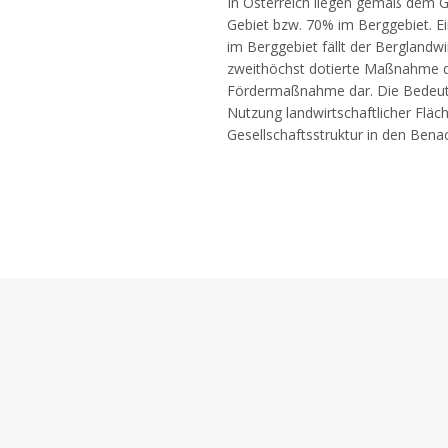
In Österreich liegen gemäß dem G
Gebiet bzw. 70% im Berggebiet. Ei
im Berggebiet fällt der Berglandwi
zweithöchst dotierte Maßnahme de
Fördermaßnahme dar. Die Bedeutun
Nutzung landwirtschaftlicher Flä
Gesellschaftsstruktur in den Benac
is
is