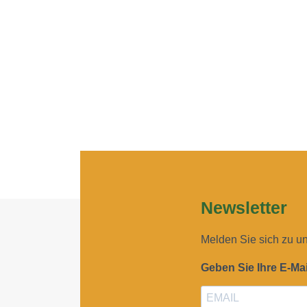
ungsfragen
,
und
s update
uierung
nis
Newsletter
Melden Sie sich zu u
Geben Sie Ihre E-Ma