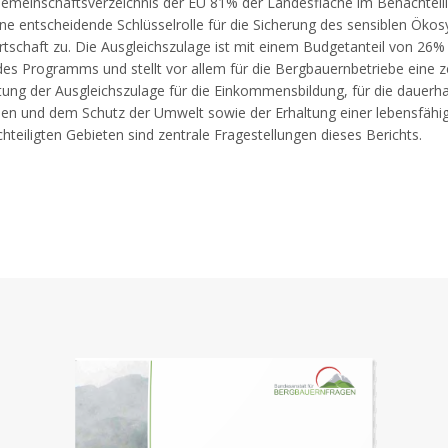
emeinschaftsverzeichnis der EU 81% der Landesfläche im Benachteil
ne entscheidende Schlüsselrolle für die Sicherung des sensiblen Öko
rtschaft zu. Die Ausgleichszulage ist mit einem Budgetanteil von 26%
s Programms und stellt vor allem für die Bergbauernbetriebe eine z
g der Ausgleichszulage für die Einkommensbildung, für die dauerha
chen und dem Schutz der Umwelt sowie der Erhaltung einer lebensfähi
hteiligten Gebieten sind zentrale Fragestellungen dieses Berichts.