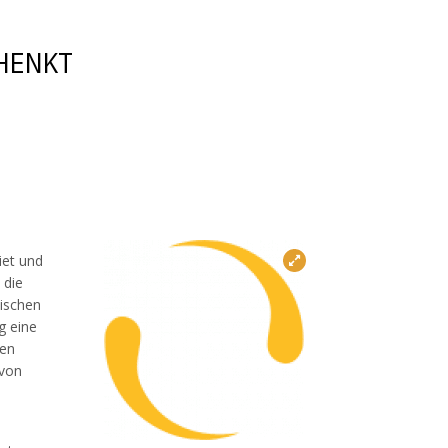
CHENKT
iet und
 die
ischen
g eine
ten
avon