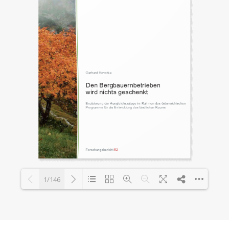
1/146
Loading PDF 91% ...