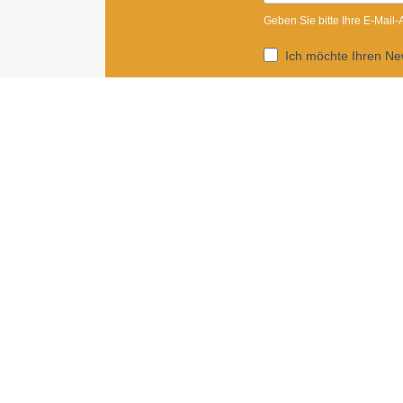
Geben Sie bitte Ihre E-Mail
Ich möchte Ihren New
Sie können den Newsletter j
ANMELDEN
Impressum
|
Newsletter