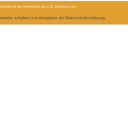
-Adresse für die Anmeldung an, z. B. abc@xyz.com.
sletter erhalten und akzeptiere die Datenschutzerklärung.
ederzeit über den Link in unserem Newsletter abbestellen.
Dietrichgasse 27
1030 Wien
+43 (1) 71100 - 637415
office@bab.gv.at