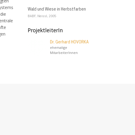
igten
systems
Wald und Wiese in Herbstfarben
 die
BABF, Neissl, 2005
entrale
fte
ProjektleiterIn
gen
Dr. Gerhard HOVORKA
ehemalige
MitarbeiterInnen