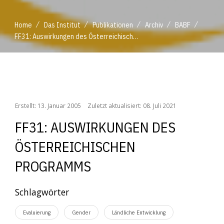
/
/
/
/
/
Home
Das Institut
Publikationen
Archiv
BABF
FF31: Auswirkungen des Österreichischen Programms
/
/
/
/
/
Home
Das Institut
Publikationen
Archiv
BABF
FF31: Auswirkungen des Österreichischen Programms
Erstellt: 13. Januar 2005
Zuletzt aktualisiert: 08. Juli 2021
FF31: AUSWIRKUNGEN DES
ÖSTERREICHISCHEN
PROGRAMMS
Schlagwörter
Evaluierung
Gender
Ländliche Entwicklung