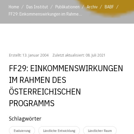
/
/
/
/
/
Home
Das Institut
Publikationen
Archiv
BABF
FF29: Einkommenswirkungen im Rahmen des Österreichischen Programms
/
/
/
/
/
Home
Das Institut
Publikationen
Archiv
BABF
FF29: Einkommenswirkungen im Rahmen des Österreichischen Programms
Erstellt: 13. Januar 2004
Zuletzt aktualisiert: 08. Juli 2021
FF29: EINKOMMENSWIRKUNGEN
IM RAHMEN DES
ÖSTERREICHISCHEN
PROGRAMMS
Schlagwörter
Evaluierung
Ländliche Entwicklung
Ländlicher Raum