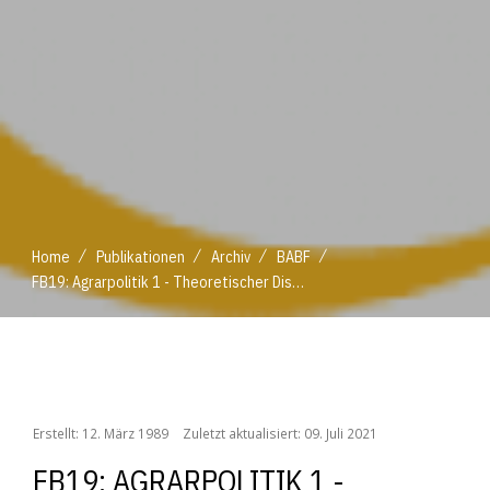
/
/
/
/
Home
Publikationen
Archiv
BABF
FB19: Agrarpolitik 1 - Theoretischer Diskurs
/
/
/
/
Home
Publikationen
Archiv
BABF
FB19: Agrarpolitik 1 - Theoretischer Diskurs
Erstellt: 12. März 1989
Zuletzt aktualisiert: 09. Juli 2021
FB19: AGRARPOLITIK 1 -