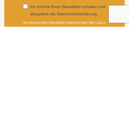
Ich möchte Ihren Newsletter erhalten und
akzeptiere die Datenschutzerklärung.
Sie können den Newsletter jederzeit über den Link in
unserem Newsletter abbestellen.
ANMELDEN
Impressum
|
Newsletter