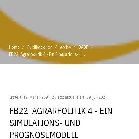
/
/
/
/
Home
Publikationen
Archiv
BABF
FB22: Agrarpolitik 4 - Ein Simulations- und Prognosemodell
/
/
/
/
Home
Publikationen
Archiv
BABF
FB22: Agrarpolitik 4 - Ein Simulations- und Prognosemodell
Erstellt: 12. März 1989
Zuletzt aktualisiert: 09. Juli 2021
FB22: AGRARPOLITIK 4 - EIN
SIMULATIONS- UND
PROGNOSEMODELL