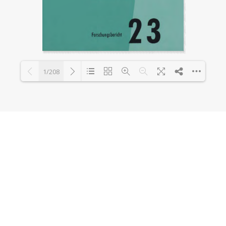
1/208
Loading PDF 8% ...