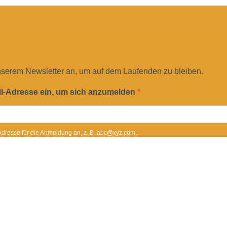
nserem Newsletter an, um auf dem Laufenden zu bleiben.
il-Adresse ein, um sich anzumelden
-Adresse für die Anmeldung an, z. B. abc@xyz.com.
sletter erhalten und akzeptiere die Datenschutzerklärung.
ederzeit über den Link in unserem Newsletter abbestellen.