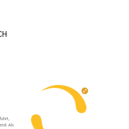
CH
führt,
end. Als