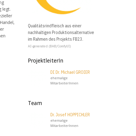
ng
 legt.
zieller
 Handel,
Qualitätsrindfleisch aus einer
er
nachhaltigen Produktionsalternative
hen
im Rahmen des Projekts FB23.
AI-generated (BAB/ComfyUI)
ProjektleiterIn
DI Dr. Michael GROIER
ehemalige
MitarbeiterInnen
Team
Dr. Josef HOPPICHLER
ehemalige
MitarbeiterInnen