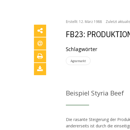
/
/
/
/
Home
Publikationen
Archiv
BABF
FB23: Pr
Erstellt: 12. März 1988
Zuletzt aktualis
FB23: PRODUKTIO
Schlagwörter
Agrarmarkt
Beispiel Styria Beef
Die rasante Steigerung der Produkt
andererseits ist durch die einseit