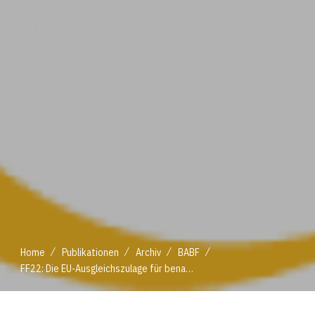
/
/
/
/
Home
Publikationen
Archiv
BABF
FF22: Die EU-Ausgleichszulage für benachteiligte Gebiete
/
/
/
/
Home
Publikationen
Archiv
BABF