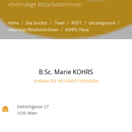
ehemalige MitarbeiterInnen
/
/
/
/
/
Home
Das Institut
Team
ROOT
Uncategorised
/
ehemalige MitarbeiterInnen
KOHRS, Marie
B.Sc. Marie KOHRS
EHEMALIGE MITARBEITERINNEN
Dietrichgasse 27
1030 Wien