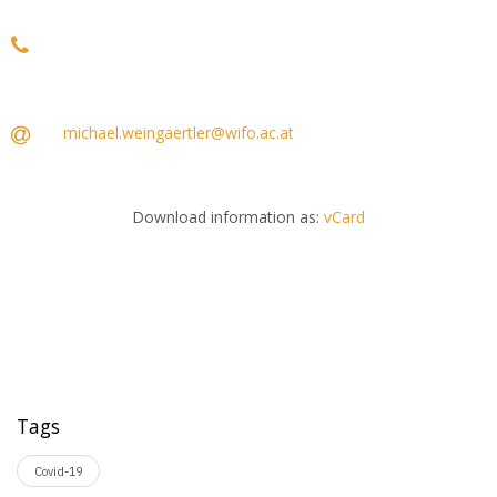
michael.weingaertler@wifo.ac.at
Download information as:
vCard
Tags
Covid-19