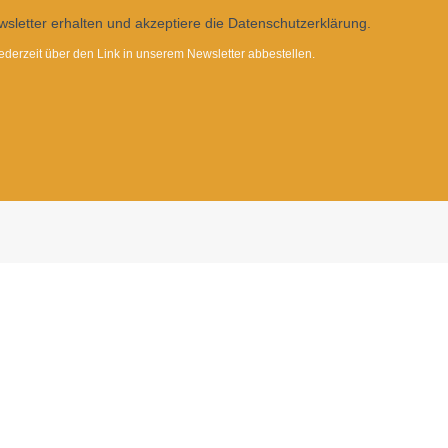
sletter erhalten und akzeptiere die Datenschutzerklärung.
ederzeit über den Link in unserem Newsletter abbestellen.
Dietrichgasse 27
1030 Wien
+43 (1) 71100 - 637415
office@bab.gv.at