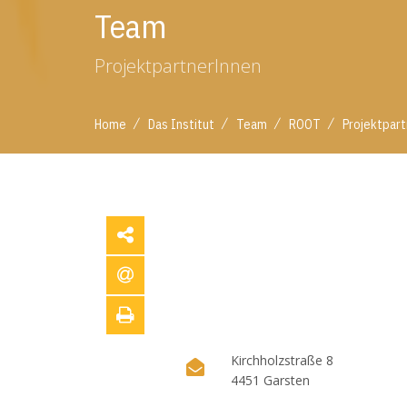
Team
ProjektpartnerInnen
/
/
/
/
Home
Das Institut
Team
ROOT
Projektpar
Kirchholzstraße 8
4451 Garsten