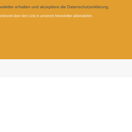
sletter erhalten und akzeptiere die Datenschutzerklärung.
ederzeit über den Link in unserem Newsletter abbestellen.
Dietrichgasse 27
1030 Wien
+43 (1) 71100 - 637415
office@bab.gv.at