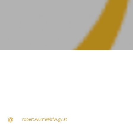
robert.wurm@bfw.gv.at