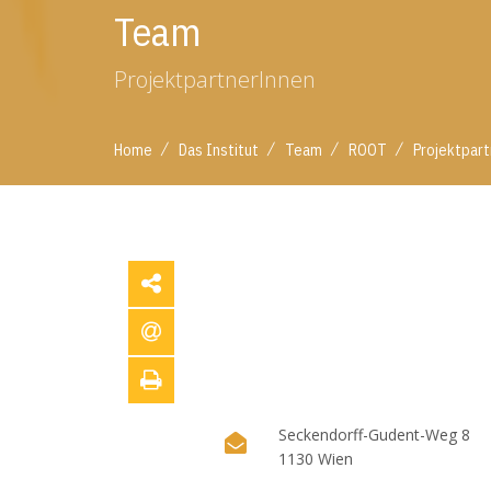
Team
ProjektpartnerInnen
/
/
/
/
Home
Das Institut
Team
ROOT
Projektpar
Seckendorff-Gudent-Weg 8
1130 Wien