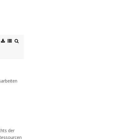
sarbeiten
chts der
 Ressourcen