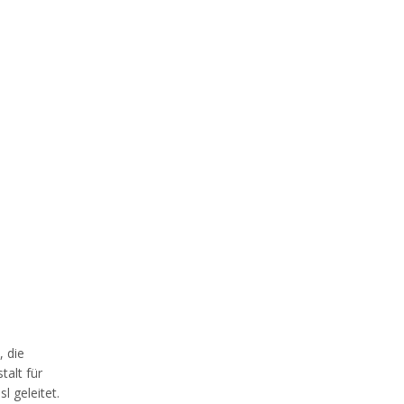
 die
talt für
 geleitet.