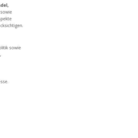
del,
sowie
spekte
cksichtigen.
litik sowie
,
esse.