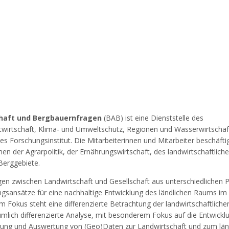
chaft und Bergbauernfragen
(BAB) ist eine Dienststelle des
twirtschaft, Klima- und Umweltschutz, Regionen und Wasserwirtscha
s Forschungsinstitut. Die Mitarbeiterinnen und Mitarbeiter beschäfti
n der Agrarpolitik, der Ernährungswirtschaft, des landwirtschaftlich
Berggebiete.
en zwischen Landwirtschaft und Gesellschaft aus unterschiedlichen 
gsansätze für eine nachhaltige Entwicklung des ländlichen Raums im
Im Fokus steht eine differenzierte Betrachtung der landwirtschaftliche
mlich differenzierte Analyse, mit besonderem Fokus auf die Entwickl
erung und Auswertung von (Geo)Daten zur Landwirtschaft und zum län