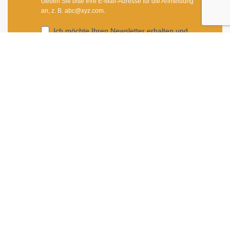
Geben Sie bitte Ihre E-Mail-Adresse für die Anmeldung
an, z. B. abc@xyz.com.
Ich möchte Ihren Newsletter erhalten und
akzeptiere die Datenschutzerklärung.
Sie können den Newsletter jederzeit über den Link in
unserem Newsletter abbestellen.
ANMELDEN