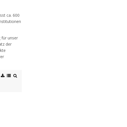
sst ca. 600
nstitutionen
g für unser
atz der
nkte
rer