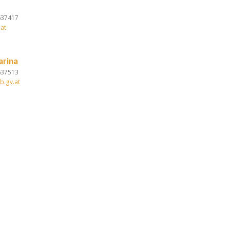
 637417
at
arina
 637513
b.gv.at