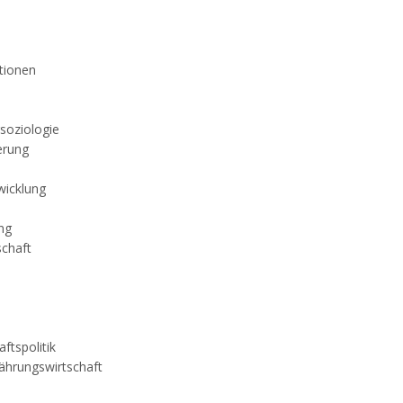
tionen
rsoziologie
erung
wicklung
ng
schaft
ftspolitik
ährungswirtschaft