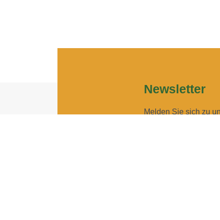
Newsletter
Melden Sie sich zu u
Geben Sie Ihre E-Ma
Geben Sie bitte Ihre E-Mail
Ich möchte Ihren New
Sie können den Newsletter j