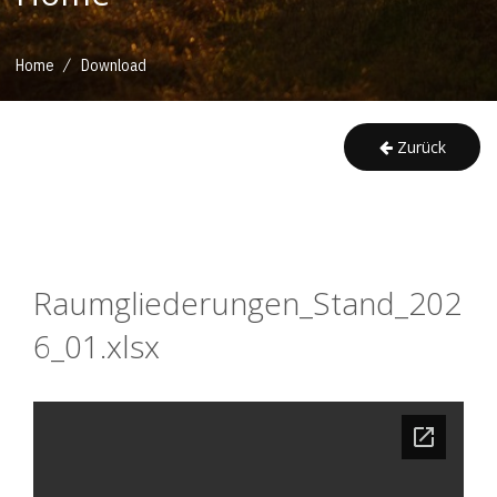
/
Home
Download
Zurück
Raumgliederungen_Stand_202
6_01.xlsx