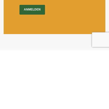
ANMELDEN
Impressum
|
Newsletter
Dietrichgasse 27
1030 Wien
+43 (1) 71100 - 637415