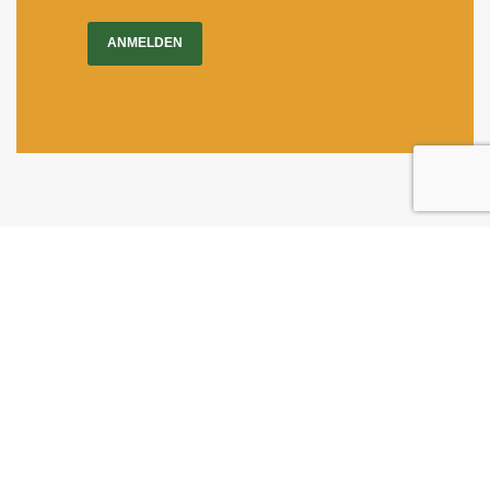
ANMELDEN
Impressum
|
Newsletter
Dietrichgasse 27
1030 Wien
+43 (1) 71100 - 637415