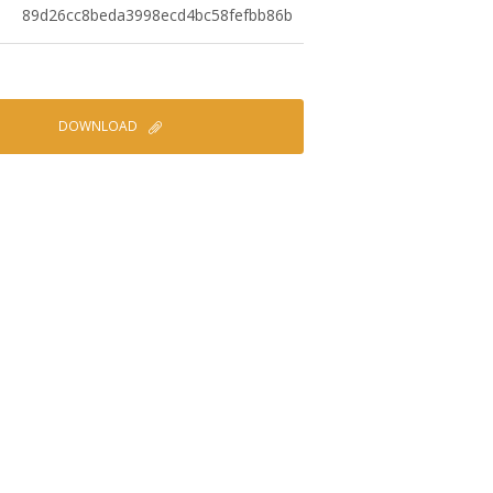
89d26cc8beda3998ecd4bc58fefbb86b
DOWNLOAD