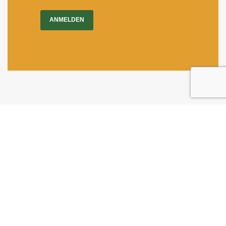
ANMELDEN
Impressum
|
Newsletter
Dietrichgasse 27
1030 Wien
+43 (1) 71100 - 637415