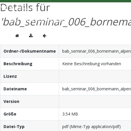
Details für
'bab_seminar_006_bornema
Ordner-/Dokumentname
bab_seminar_006_bornemann_alpenk
Beschreibung
Keine Beschreibung vorhanden
Lizenz
Dateiname
bab_seminar_006_bornemann_alpenk
Version
Größe
3.54 MB
Datei-Typ
pdf (Mime-Typ application/pdf)