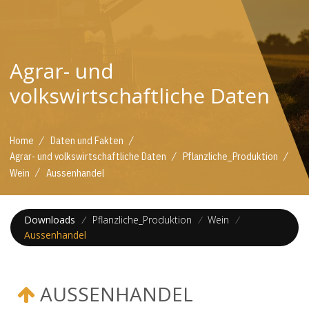
Agrar- und
volkswirtschaftliche Daten
/
/
Home
Daten und Fakten
/
/
Agrar- und volkswirtschaftliche Daten
Pflanzliche_Produktion
/
Wein
Aussenhandel
Downloads
/
Pflanzliche_Produktion
/
Wein
/
Aussenhandel
AUSSENHANDEL