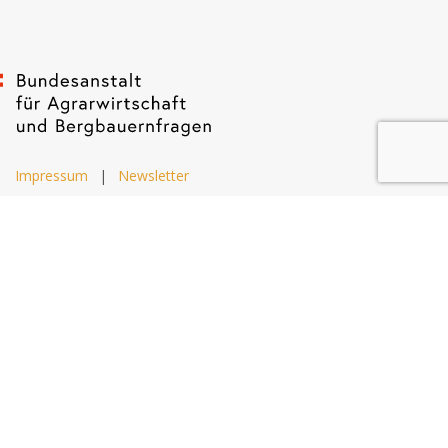
Impressum
|
Newsletter
Dietrichgasse 27
1030 Wien
+43 (1) 71100 - 637415
office@bab.gv.at