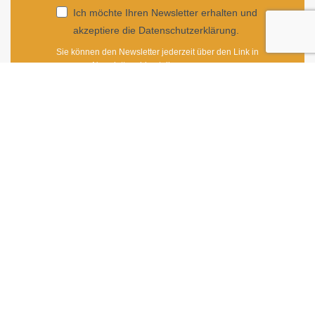
Ich möchte Ihren Newsletter erhalten und
akzeptiere die Datenschutzerklärung.
Sie können den Newsletter jederzeit über den Link in
unserem Newsletter abbestellen.
ANMELDEN
Impressum
|
Newsletter