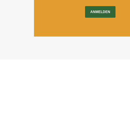
ANMELDEN
Impressum
|
Newsletter
© 2026 bab.gv.at. Alle Rechte vorbehalten