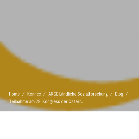
/
/
/
/
Home
Konnex
ARGE Ländliche Sozialforschung
Blog
Teilnahme am 28. Kongress der Österreichischen Gesellschaft für Soziologie
/
/
/
/
Home
Konnex
ARGE Ländliche Sozialforschung
Blog
Teilnahme am 28. Kongress der Österreichischen Gesellschaft für Soziologie