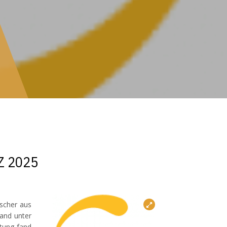
Z 2025
scher aus
tand unter
ltung fand