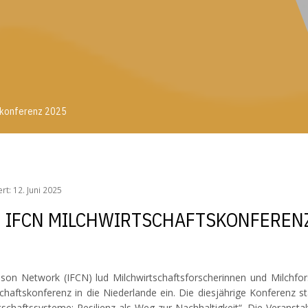
skonferenz 2025
ftskonferenz 2025
ert: 12. Juni 2025
 IFCN MILCHWIRTSCHAFTSKONFEREN
son Network (IFCN) lud Milchwirtschaftsforscherinnen und Milchfor
tschaftskonferenz in die Niederlande ein. Die diesjährige Konferenz s
chaftssysteme: Resilienz als Weg zur Nachhaltigkeit“. Die Veransta