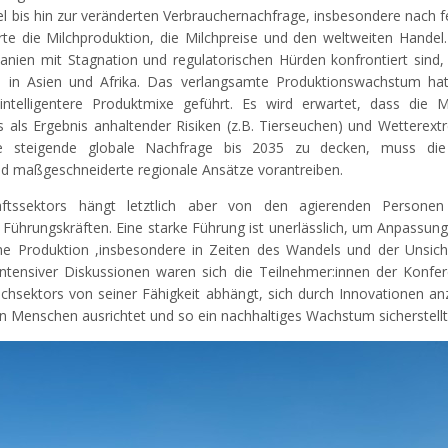
l bis hin zur veränderten Verbrauchernachfrage, insbesondere nach f
te die Milchproduktion, die Milchpreise und den weltweiten Hande
anien mit Stagnation und regulatorischen Hürden konfrontiert sind, 
) in Asien und Afrika. Das verlangsamte Produktionswachstum hat
intelligentere Produktmixe geführt. Es wird erwartet, dass die Mi
als Ergebnis anhaltender Risiken (z.B. Tierseuchen) und Wetterex
 steigende globale Nachfrage bis 2035 zu decken, muss die
nd maßgeschneiderte regionale Ansätze vorantreiben.
haftssektors hängt letztlich aber von den agierenden Persone
d Führungskräften. Eine starke Führung ist unerlässlich, um Anpassung
che Produktion ,insbesondere in Zeiten des Wandels und der Unsich
ntensiver Diskussionen waren sich die Teilnehmer:innen der Konfer
lchsektors von seiner Fähigkeit abhängt, sich durch Innovationen a
n Menschen ausrichtet und so ein nachhaltiges Wachstum sicherstellt