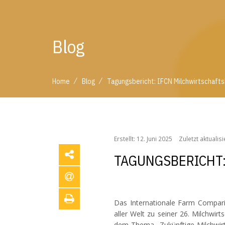
Blog
/
/
Home
Blog
Tagungsbericht: IFCN Milchwirtschaft
/
/
Home
Blog
Tagungsbericht: IFCN Milchwirtscha
Erstellt: 12. Juni 2025
Zuletzt aktualisi
TAGUNGSBERICHT:
Das Internationale Farm Compari
aller Welt zu seiner 26. Milchwir
dem Thema „Zukünftige Milchwirts