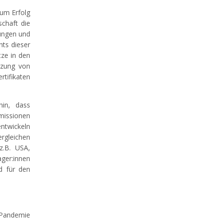
zum Erfolg
schaft die
rungen und
hts dieser
ze in den
tzung von
tifikaten
hin, dass
missionen
entwickeln
ergleichen
z.B. USA,
ager:innen
nd für den
9-Pandemie