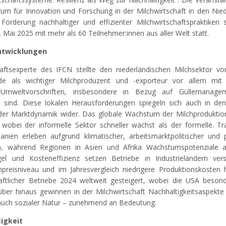
um für Innovation und Forschung in der Milchwirtschaft in den Nie
Förderung nachhaltiger und effizienter Milchwirtschaftspraktiken s
 Mai 2025 mit mehr als 60 Teilnehmer:innen aus aller Welt statt.
ntwicklungen
aftsexperte des IFCN stellte den niederländischen Milchsektor vo
nde als wichtiger Milchproduzent und -exporteur vor allem mit
Umweltvorschriften, insbesondere in Bezug auf Güllemanage
rt sind. Diese lokalen Herausforderungen spiegeln sich auch in de
der Marktdynamik wider. Das globale Wachstum der Milchproduktion
wobei der informelle Sektor schneller wächst als der formelle. Tra
ien erleben aufgrund klimatischer, arbeitsmarktpolitischer und po
n, während Regionen in Asien und Afrika Wachstumspotenziale a
el und Kosteneffizienz setzen Betriebe in Industrieländern vers
hpreisniveau und im Jahresvergleich niedrigere Produktionskosten 
chaftlicher Betriebe 2024 weltweit gesteigert, wobei die USA beso
rüber hinaus gewinnen in der Milchwirtschaft Nachhaltigkeitsaspekt
s auch sozialer Natur – zunehmend an Bedeutung.
tigkeit