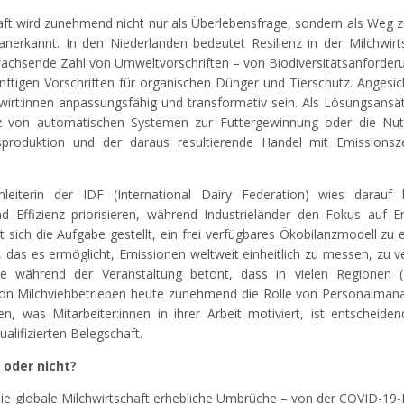
haft wird zunehmend nicht nur als Überlebensfrage, sondern als Weg 
anerkannt. In den Niederlanden bedeutet Resilienz in der Milchwirt
achsende Zahl von Umweltvorschriften – von Biodiversitätsanforde
nftigen Vorschriften für organischen Dünger und Tierschutz. Angesic
rt:innen anpassungsfähig und transformativ sein. Als Lösungsansät
tz von automatischen Systemen zur Futtergewinnung oder die Nu
roduktion und der daraus resultierende Handel mit Emissionszer
leiterin der IDF (International Dairy Federation) wies darauf 
d Effizienz priorisieren, während Industrieländer den Fokus auf E
t sich die Aufgabe gestellt, ein frei verfügbares Ökobilanzmodell zu 
n, das es ermöglicht, Emissionen weltweit einheitlich zu messen, zu v
e während der Veranstaltung betont, dass in vielen Regionen (
n von Milchviehbetrieben heute zunehmend die Rolle von Personalman
 was Mitarbeiter:innen in ihrer Arbeit motiviert, ist entscheide
ualifizierten Belegschaft.
 oder nicht?
ie globale Milchwirtschaft erhebliche Umbrüche – von der COVID-1