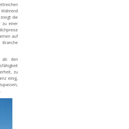
ettreichen
l. Während
steigt die
 zu einer
lchpreise
tremen auf
 Branche
n ab: den
sfähigkeit
erheit, zu
enz einig,
nzupassen,
.