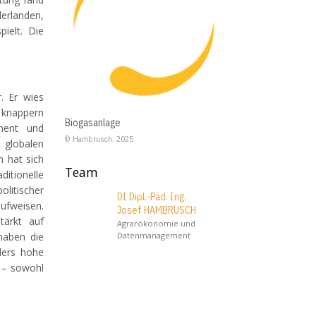
derlanden,
pielt. Die
r. Er wies
 knappern
Biogasanlage
ment und
© Hambrusch, 2025
n globalen
 hat sich
Team
ditionelle
litischer
DI Dipl.-Päd. Ing.
ufweisen.
Josef HAMBRUSCH
tärkt auf
Agrarökonomie und
Datenmanagement
haben die
nders hohe
e – sowohl